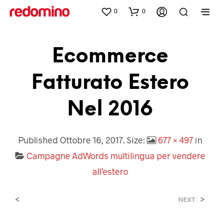
0
0
Ecommerce
Fatturato Estero
Nel 2016
Published
Ottobre 16, 2017
. Size:
677 × 497
in
Campagne AdWords multilingua per vendere
all’estero
<
>
NEXT