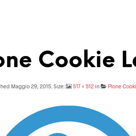
one Cookie 
shed
Maggio 29, 2015
. Size:
517 × 512
in
Plone Cook