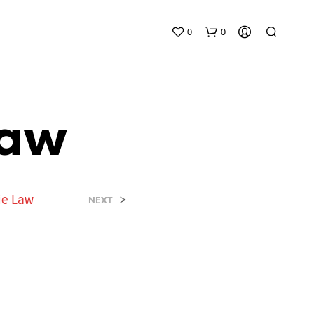
0
0
Law
ie Law
>
NEXT
N
E
S
S
U
N
P
R
O