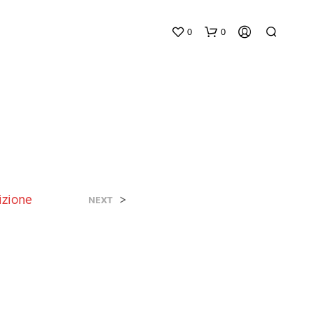
0
0
izione
>
NEXT
N
E
S
S
U
N
P
R
O