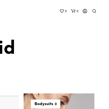
0
0
id
N
E
S
S
U
N
P
R
Bodysuits
0
O