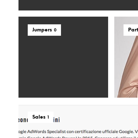
Jumpers
Par
0
Sales
1