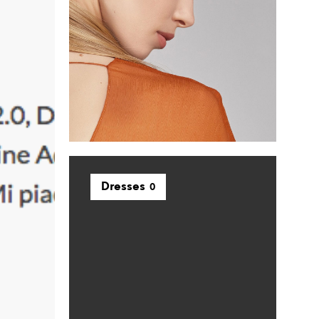
D
O
T
T
O
N
E
L
C
A
R
R
E
L
Dresses
0
L
O
.