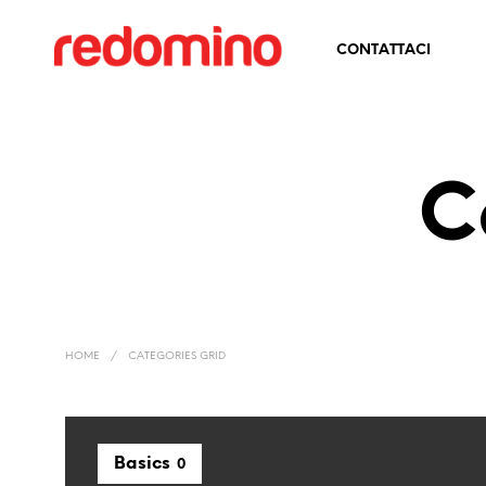
CONTATTACI
C
HOME
/
CATEGORIES GRID
Basics
0