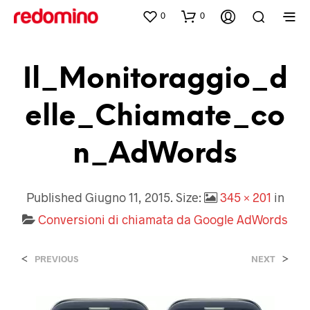
0
0
Il_Monitoraggio_d
Elle_Chiamate_co
N_AdWords
Published
Giugno 11, 2015
. Size:
345 × 201
in
Conversioni di chiamata da Google AdWords
<
>
PREVIOUS
NEXT