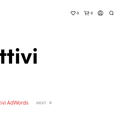
0
0
tivi
N
E
S
S
ttivi AdWords
>
NEXT
U
N
P
R
O