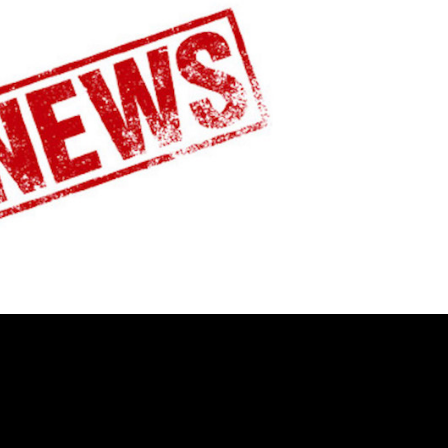
D
O
T
T
O
N
E
L
C
A
R
R
E
L
L
O
.