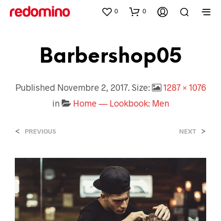
0
0
Barbershop05
Published
Novembre 2, 2017
. Size:
1287 × 1076
in
Home — Lookbook: Men
<
>
PREVIOUS
NEXT