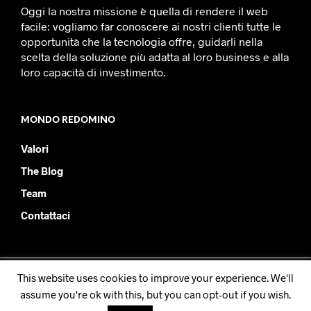
Oggi la nostra missione è quella di rendere il web
facile: vogliamo far conoscere ai nostri clienti tutte le
opportunità che la tecnologia offre, guidarli nella
scelta della soluzione più adatta al loro business e alla
loro capacità di investimento.
MONDO REDOMINO
Valori
The Blog
Team
Contattaci
This website uses cookies to improve your experience. We'll
Redomino SRL - PIVA IT08877930019
assume you're ok with this, but you can opt-out if you wish.