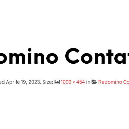
omino Contat
hed
Aprile 19, 2023
. Size:
1009 × 454
in
Redomino Co