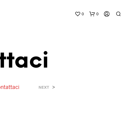
0
0
taci
ntattaci
>
NEXT
N
E
S
S
U
N
P
R
O