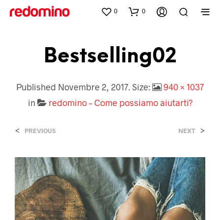
0
0
Bestselling02
Published
Novembre 2, 2017
. Size:
940 × 1037
in
redomino – Come possiamo aiutarti?
<
>
PREVIOUS
NEXT