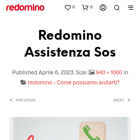
0
0
Redomino
Assistenza Sos
Published
Aprile 6, 2023
. Size:
940 × 1000
in
redomino – Come possiamo aiutarti?
<
>
PREVIOUS
NEXT