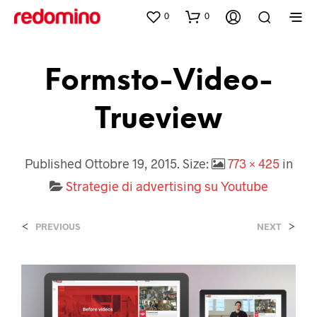
0
0
Formsto-Video-
Trueview
Published
Ottobre 19, 2015
. Size:
773 × 425
in
Strategie di advertising su Youtube
<
>
PREVIOUS
NEXT