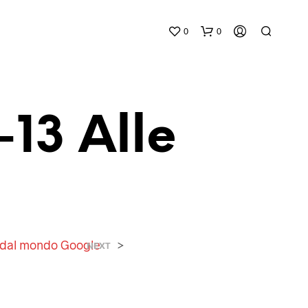
0
0
13 Alle
N
E
S
S
 dal mondo Google
>
NEXT
U
N
P
R
O