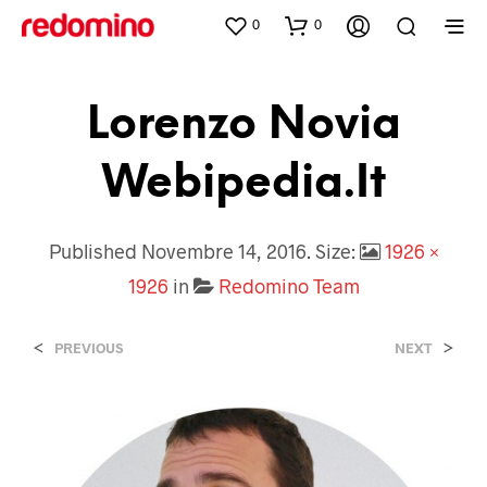
0
0
Lorenzo Novia
Webipedia.it
Published
Novembre 14, 2016
. Size:
1926 ×
1926
in
Redomino Team
<
>
PREVIOUS
NEXT