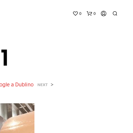
0
0
1
oogle a Dublino
>
NEXT
N
E
S
S
U
N
P
R
O