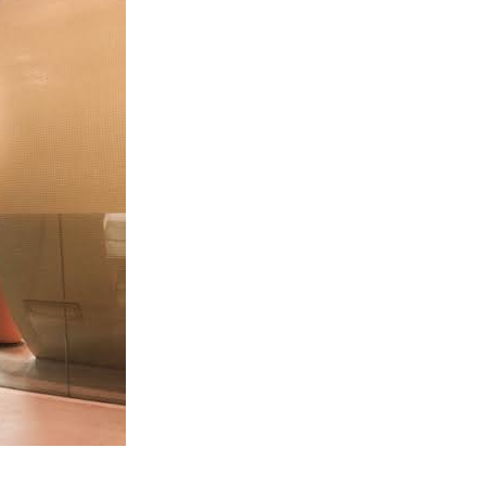
D
O
T
T
O
N
E
L
C
A
R
R
E
L
L
O
.