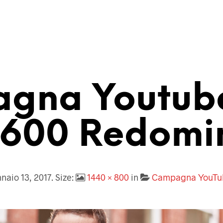
gna Youtube
600 Redomi
naio 13, 2017
. Size:
1440 × 800
in
Campagna YouTu