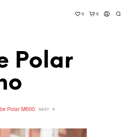
0
0
 Polar
no
N
E
S
S
be Polar M600
>
NEXT
U
N
P
R
O