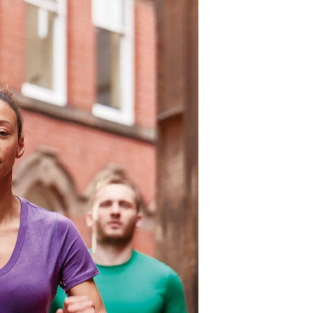
D
O
T
T
O
N
E
L
C
A
R
R
E
L
L
O
.