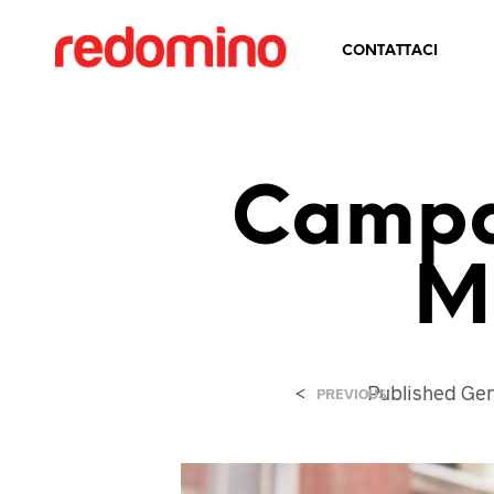
CONTATTACI
Campa
M
<
Published
Gen
PREVIOUS