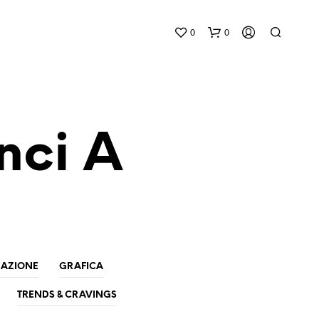
0
0
nci A
N
E
S
S
U
AZIONE
GRAFICA
N
P
TRENDS & CRAVINGS
R
O