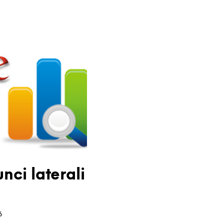
ci laterali
6