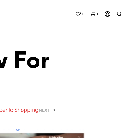
0
0
w For
N
E
S
S
per lo Shopping
>
NEXT
U
N
P
R
O