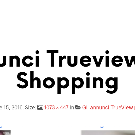
nci Truevie
Shopping
e 15, 2016
. Size:
1073 × 447
in
Gli annunci TrueView 