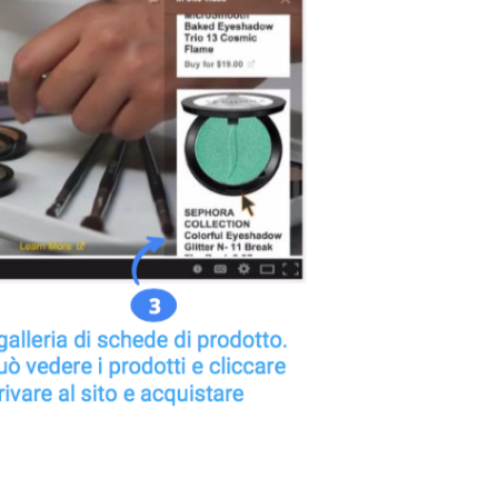
D
O
T
T
O
N
E
L
C
A
R
R
E
L
L
O
.