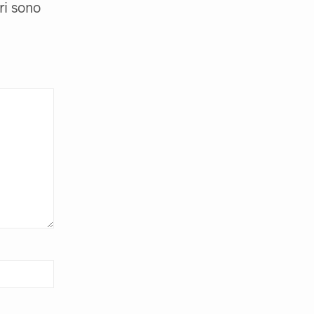
ri sono
D
O
T
T
O
N
E
L
C
A
R
R
E
L
L
O
.