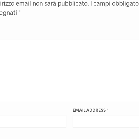
dirizzo email non sarà pubblicato.
I campi obbligato
segnati
*
EMAIL ADDRESS
*