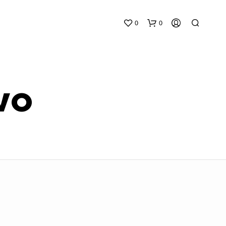
0
0
wo
N
E
S
S
U
N
P
R
O