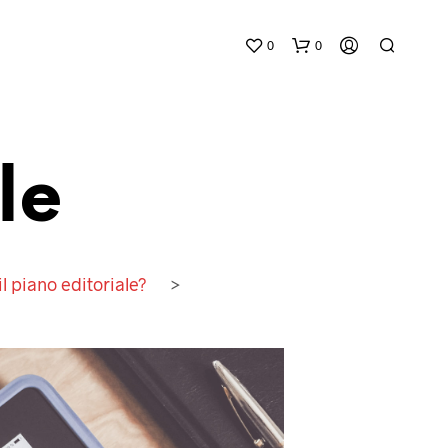
0
0
le
l piano editoriale?
>
N
E
S
S
U
N
P
R
O