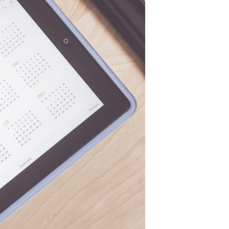
D
O
T
T
O
N
E
L
C
A
R
R
E
L
L
O
.