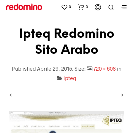
0
0
Ipteq Redomino
Sito Arabo
Published
Aprile 29, 2015
. Size:
720 × 608
in
ipteq
<
>