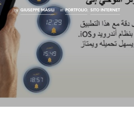
by
in
,
GIUSEPPE MASILI
PORTFOLIO
SITO INTERNET