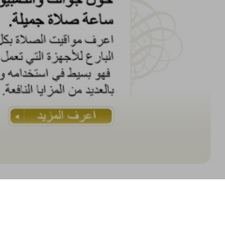
D
O
T
T
O
N
E
L
C
A
R
R
E
L
L
O
.