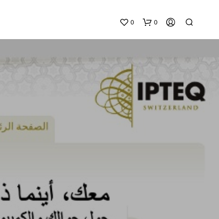
0
0
N
E
S
S
U
N
P
R
O