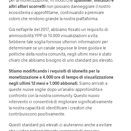
per la monetizzazione, in modo che
spammer
,
imitatori e
altri attori scorretti
non possano danneggiare il nostro
ecosistema o approfittarne, continuando a premiare
coloro che rendono grande la nostra piattaforma.
Già nell’aprile del 2017, abbiamo fissato un requisito di
ammissibilità YPP di 10.000 visualizzazioni a vita.
Sebbene tale soglia fornisse ulteriori informazioni per
determinare se un canale seguisse le linee guida e le
politiche della nostra comunità, negli ultimi mesi è stato
chiaro che abbiamo bisogno di uno standard più elevato.
Stiamo modificando i requisiti di idoneità per la
monetizzazione a 4.000 ore di tempo di visualizzazione
negli ultimi 12 mesi e 1.000 abbonati
. Siamo arrivati ​​a
queste nuove soglie dopo un’analisi approfondita e
confronto con la nostra community. Questo nuovo
intervento ci consentirà di migliorare significativamente
la nostra capacità di identificare i creatori che
contribuiscono positivamente.
Questi standard più elevati ci aiuteranno anche a evitare
che i video potenzialmente inappropriati possano