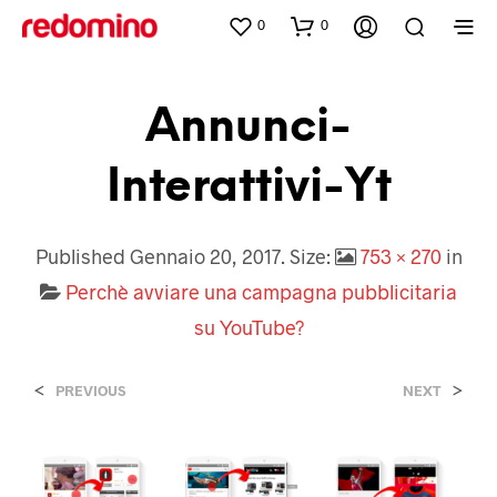
0
0
Annunci-
Interattivi-Yt
Published
Gennaio 20, 2017
. Size:
753 × 270
in
Perchè avviare una campagna pubblicitaria
su YouTube?
<
>
PREVIOUS
NEXT