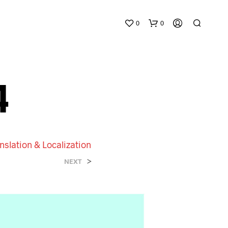
0
0
4
anslation & Localization
N
E
>
NEXT
S
S
U
N
P
R
O