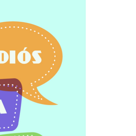
D
O
T
T
O
N
E
L
C
A
R
R
E
L
L
O
.