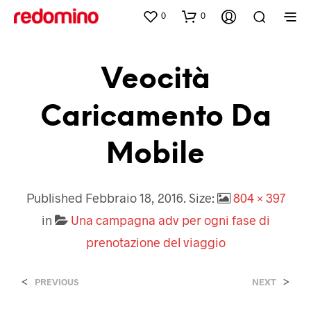
0
0
Veocità
Caricamento Da
Mobile
Published
Febbraio 18, 2016
. Size:
804 × 397
in
Una campagna adv per ogni fase di
prenotazione del viaggio
<
>
PREVIOUS
NEXT