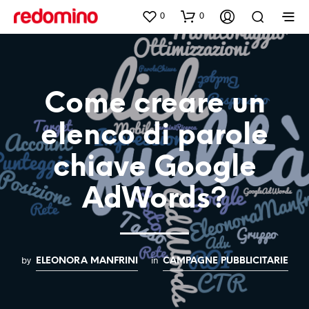
0
0
Come creare un
elenco di parole
chiave Google
AdWords?
by
in
ELEONORA MANFRINI
CAMPAGNE PUBBLICITARIE