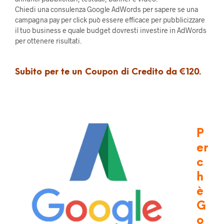
Chiedi una consulenza Google AdWords per sapere se una
campagna pay per click può essere efficace per pubblicizzare
il tuo business e quale budget dovresti investire in AdWords
per ottenere risultati.
Subito per te un Coupon di Credito da €120.
P
er
c
h
è
G
o