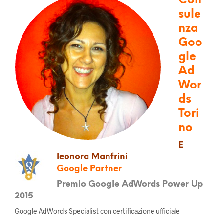
Con
sule
nza
Goo
gle
Ad
Wor
ds
Tori
no
E
leonora Manfrini
Google Partner
Premio Google AdWords Power Up
2015
Google AdWords Specialist con certificazione ufficiale