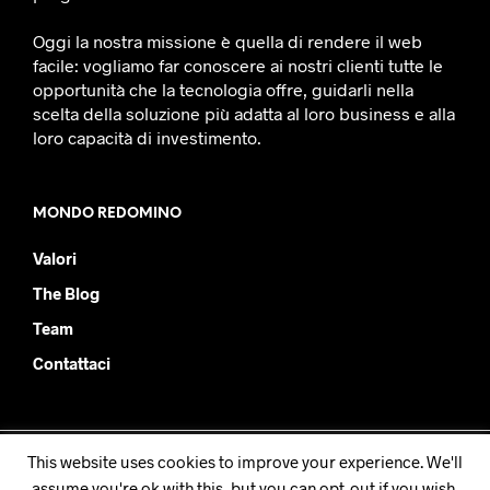
Oggi la nostra missione è quella di rendere il web
facile: vogliamo far conoscere ai nostri clienti tutte le
opportunità che la tecnologia offre, guidarli nella
scelta della soluzione più adatta al loro business e alla
loro capacità di investimento.
MONDO REDOMINO
Valori
The Blog
Team
Contattaci
This website uses cookies to improve your experience. We'll
Redomino SRL - PIVA IT08877930019
assume you're ok with this, but you can opt-out if you wish.