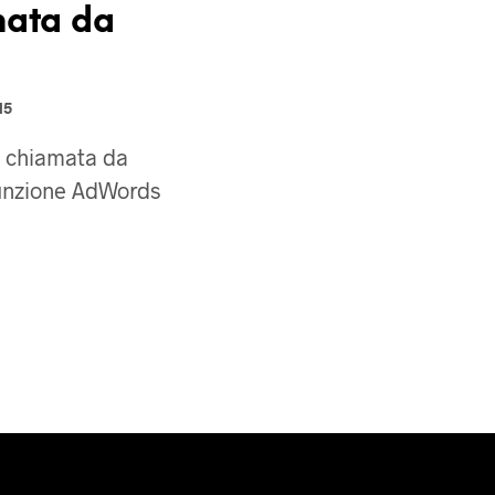
mata da
15
di chiamata da
unzione AdWords