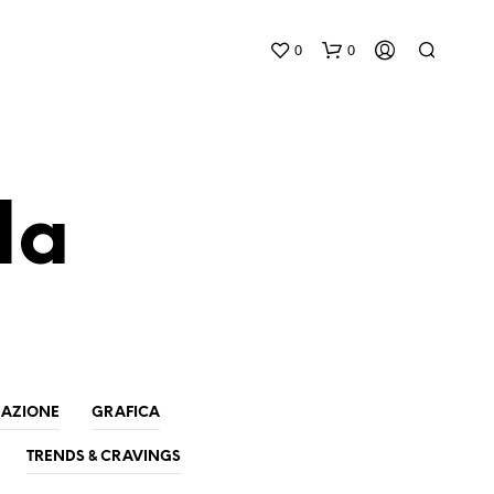
0
0
la
N
E
S
S
U
AZIONE
GRAFICA
N
P
TRENDS & CRAVINGS
R
O