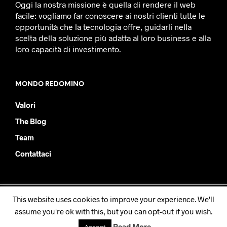
Oggi la nostra missione è quella di rendere il web
facile: vogliamo far conoscere ai nostri clienti tutte le
opportunità che la tecnologia offre, guidarli nella
scelta della soluzione più adatta al loro business e alla
loro capacità di investimento.
MONDO REDOMINO
Valori
The Blog
Team
Contattaci
This website uses cookies to improve your experience. We'll
Redomino SRL - PIVA IT08877930019
assume you're ok with this, but you can opt-out if you wish.
Read More