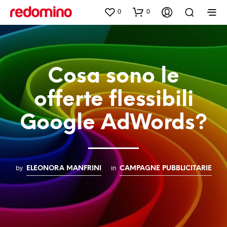
0
0
Cosa sono le
offerte flessibili
Google AdWords?
by
in
ELEONORA MANFRINI
CAMPAGNE PUBBLICITARIE