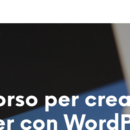
rso per cre
er con Word