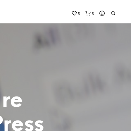
0
0
N
E
are
S
S
U
N
Press
P
R
O