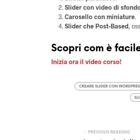
Slider con video di sfond
Carosello con miniature
.
Slider che Post-Based
, os
Scopri com è facil
Inizia ora il video corso
!
CREARE SLIDER CON WORDPRES
SL
PREVIOUS READING