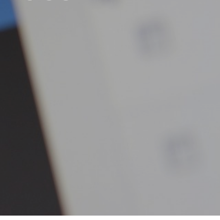
D
O
T
T
O
N
E
L
C
A
R
R
E
L
L
O
.