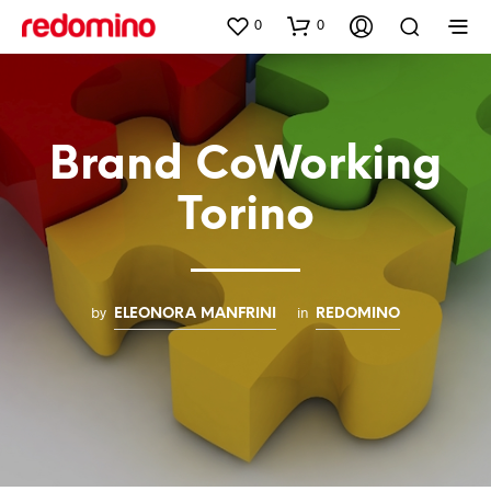
0
0
Brand CoWorking
Torino
by
in
ELEONORA MANFRINI
REDOMINO