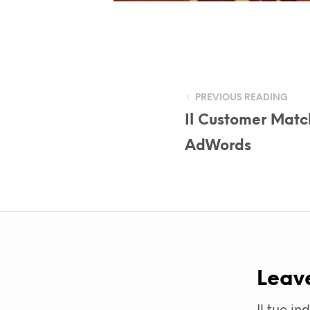
PREVIOUS READING
Il Customer Matc
AdWords
Leav
Il tuo in