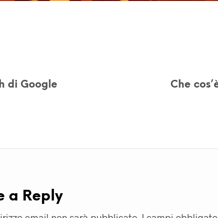
h di Google
Che cos’è
e a Reply
dirizzo email non sarà pubblicato.
I campi obbligato