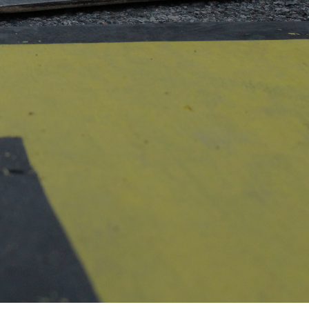
D
O
T
T
O
N
E
L
C
A
R
R
E
L
L
O
.