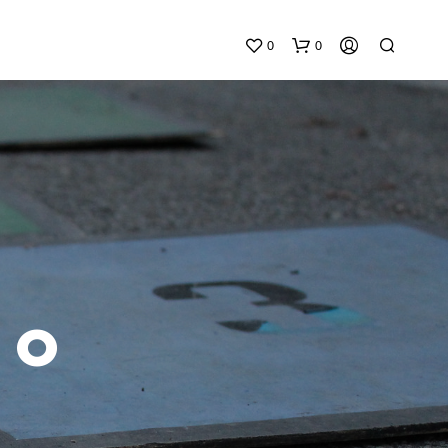
0
0
N
E
 o
S
S
U
N
P
R
O