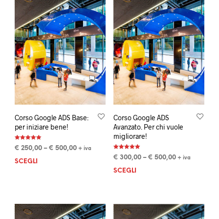
Corso Google ADS Base:
Corso Google ADS
per iniziare bene!
Avanzato. Per chi vuole
migliorare!
Valutato
€
250,00
–
€
500,00
+ iva
5.00
Valutato
su 5
€
300,00
–
€
500,00
+ iva
5.00
SCEGLI
su 5
SCEGLI