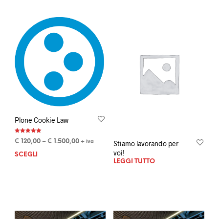
Plone Cookie Law
Valutato
€
120,00
–
€
1.500,00
Stiamo lavorando per
+ iva
5.00
su 5
voi!
SCEGLI
LEGGI TUTTO