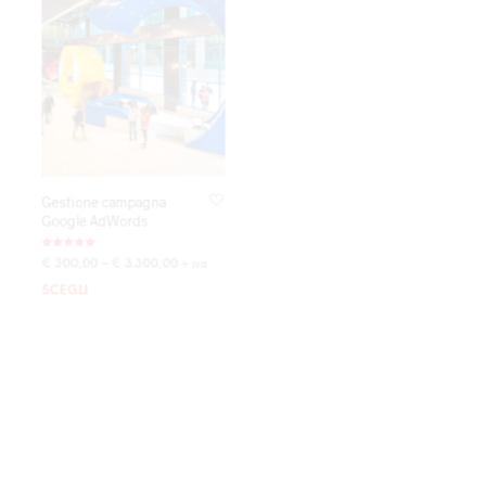
Gestione campagna
Attiva una campagna
Google AdWords
Google AdWords
Remarketing
Valutato
€
300,00
–
€
1.400,00
€
300,00
–
€
3.300,00
+ iva
+ iva
5.00
su 5
SCEGLI
SCEGLI