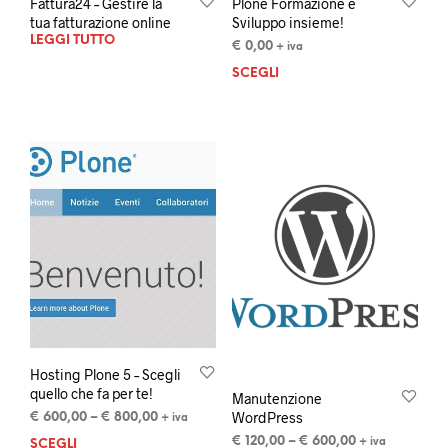
Fattura24 – Gestire la
Plone Formazione e
tua fatturazione online
Sviluppo insieme!
LEGGI TUTTO
€
0,00
+ iva
SCEGLI
Hosting Plone 5 – Scegli
quello che fa per te!
Manutenzione
WordPress
€
600,00
–
€
800,00
+ iva
€
120,00
–
€
600,00
+ iva
SCEGLI