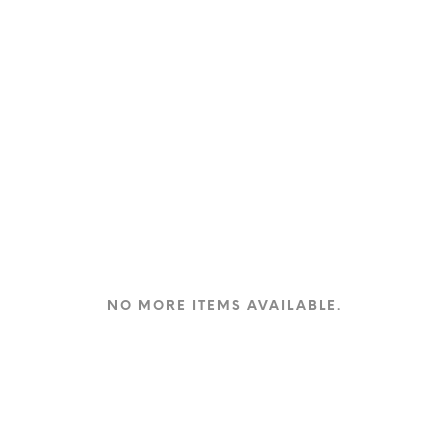
Nuova Campagna
Google AdWords
Search
€
300,00
–
€
1.400,00
+ iva
SCEGLI
NO MORE ITEMS AVAILABLE.