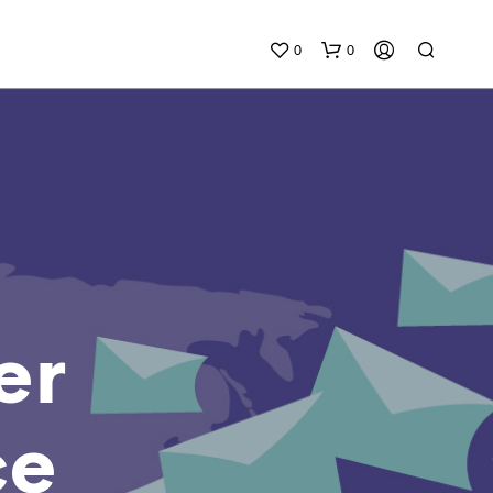
0
0
N
E
er
S
S
U
N
ce
P
R
O