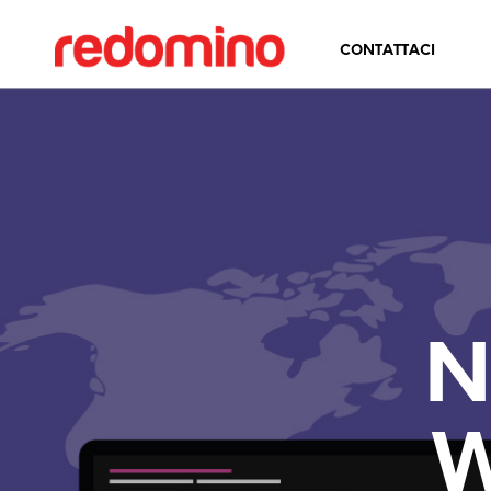
CONTATTACI
N
W