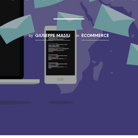
by
in
GIUSEPPE MASILI
ECOMMERCE