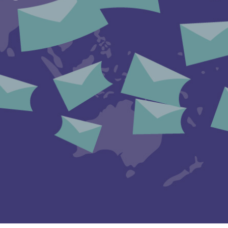
D
O
T
T
O
N
E
L
C
A
R
R
E
L
L
O
.